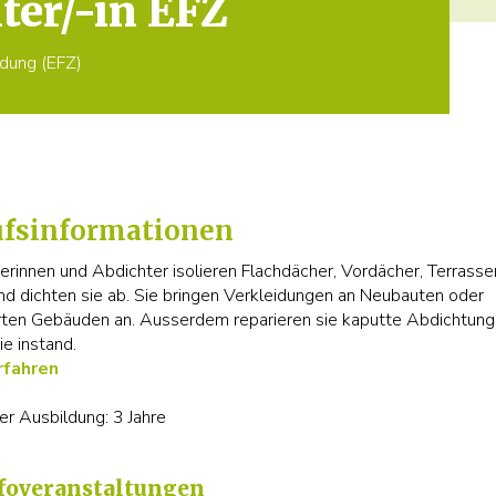
ter/-in EFZ
ldung (EFZ)
ufsinformationen
erinnen und Abdichter isolieren Flachdächer, Vordächer, Terrasse
und dichten sie ab. Sie bringen Verkleidungen an Neubauten oder
rten Gebäuden an. Ausserdem reparieren sie kaputte Abdichtun
ie instand.
rfahren
er Ausbildung: 3 Jahre
foveranstaltungen