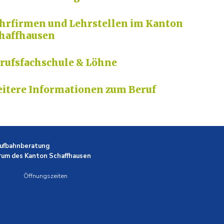
hrfirmen und Lehrstellen im Kanton
haffhausen
rufsfachschule & Löhne
itere Informationen zum Beruf
aufbahnberatung
rum des Kanton Schaffhausen
Öffnungszeiten