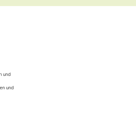
n und
gen und